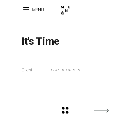
MENU
It's Time
Client:
ELATED THEMES